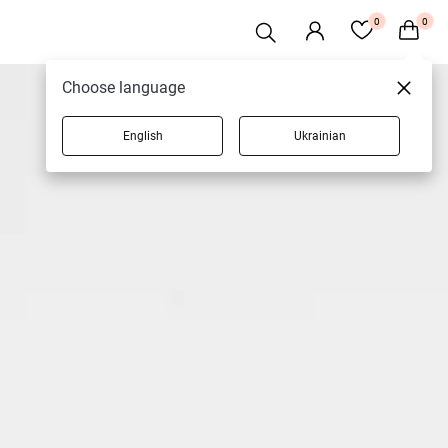
0
0
Choose language
English
Ukrainian