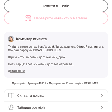
Парфуми DIVAS DO BUSINESS (арт. 48911) ♡ інтернет-магазин Gepur
Купити в 1 клік
Перевірити наявність у магазині
Коментар стиліста
Ти гідна свого успіху і своїх мрій. Ти можеш усе. Обирай сміливість.
Обирай парфуми DIVAS DO BUSINESS
Верхні ноти: липовий цвіт, жасмин, дрок
Ноти серця: апельсиновий цвіт, геліотроп, ве...
Детальніше
Прозорий
Артикул 48911
Парфумерна Композиція
PERFUMES
Склад та догляд
Таблиця розмірів