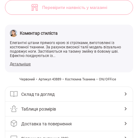
Червоні штани з високою посадкою (арт. 43889) ♡ інтернет-магази
29
Перевірити наявність у магазині
Коментар стиліста
Елегантні штани прямого крою зі стрілками, виготовлені із
костюмної тканини. За рахунок високої талії модель візуально
подовжує ноги. Застібаються на таємну змійку в бовому шві.
Ефектно поєднуються із...
Детальніше
Червоний
Артикул 43889
Костюмна Тканина
ON/OFFice
Склад та догляд
Таблиця розмірів
Доставка та повернення