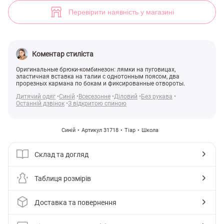
(арт. 31718) ♡ інтернет-магазин Gepur
6
Перевірити наявність у магазині
Коментар стиліста
Оригинальные брюки-комбинезон: лямки на пуговицах,
эластичная вставка на талии с однотонным поясом, два
прорезных кармана по бокам и фиксированные отвороты.
Дитячий одяг
Синій
Всесезонне
Діловий
Без рукава
Останній дзвінок
З відкритою спиною
Синій
Артикул 31718
Тіар
Школа
Склад та догляд
Таблиця розмірів
Доставка та повернення