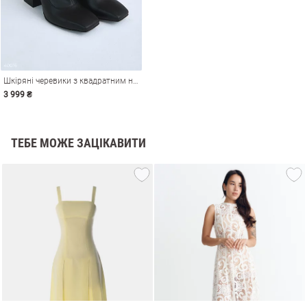
Шкіряні черевики з квадратним носком
3 999 ₴
ТЕБЕ МОЖЕ ЗАЦІКАВИТИ
и