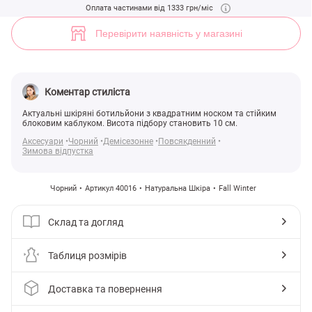
Шкіряні черевики з квадратним носком (арт. 40016) ♡ інтернет-маг
Оплата частинами від 1333 грн/міс
20
Перевірити наявність у магазині
Коментар стиліста
Актуальні шкіряні ботильйони з квадратним носком та стійким
блоковим каблуком. Висота підбору становить 10 см.
Аксесуари
Чорний
Демісезонне
Повсякденний
Зимова відпустка
Чорний
Артикул 40016
Натуральна Шкіра
Fall Winter
Склад та догляд
Таблиця розмірів
Доставка та повернення