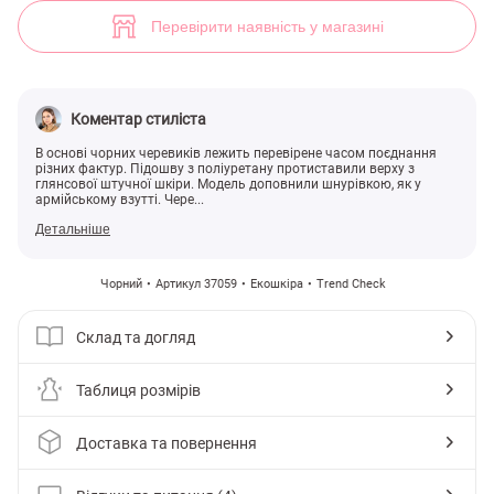
Чорні черевики зі шнурівкою (арт. 37059) ♡ інтернет-магазин Gepur
4
Перевірити наявність у магазині
Коментар стиліста
В основі чорних черевиків лежить перевірене часом поєднання
різних фактур. Підошву з поліуретану протиставили верху з
глянсової штучної шкіри. Модель доповнили шнурівкою, як у
армійському взутті. Чере...
Детальніше
Чорний
Артикул 37059
Екошкіра
Trend Check
Склад та догляд
Таблиця розмірів
Доставка та повернення