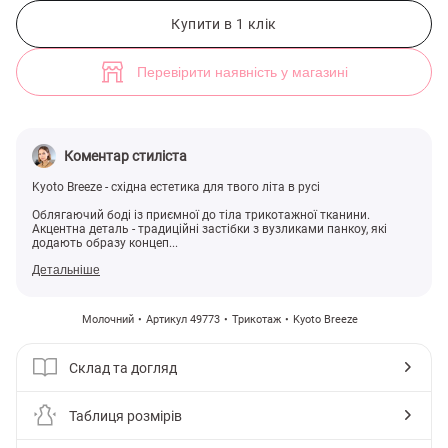
Молочний трикотажний боді з акцентним вирізом (арт. 49773) ♡ ін
Купити в 1 клік
Перевірити наявність у магазині
Коментар стиліста
Kyoto Breeze - східна естетика для твого літа в русі
Облягаючий боді із приємної до тіла трикотажної тканини.
Акцентна деталь - традиційні застібки з вузликами панкоу, які
додають образу концеп...
Детальніше
Молочний
Артикул 49773
Трикотаж
Kyoto Breeze
Склад та догляд
Таблиця розмірів