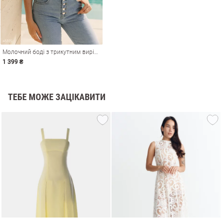
Молочний боді з трикутним вирізом
1 399 ₴
ТЕБЕ МОЖЕ ЗАЦІКАВИТИ
и