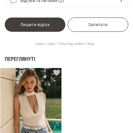
Відгуки та питання (2)
Лишити відгук
Запитати
Gepur
Одяг
Топи боді майки
Боді
ПЕРЕГЛЯНУТІ