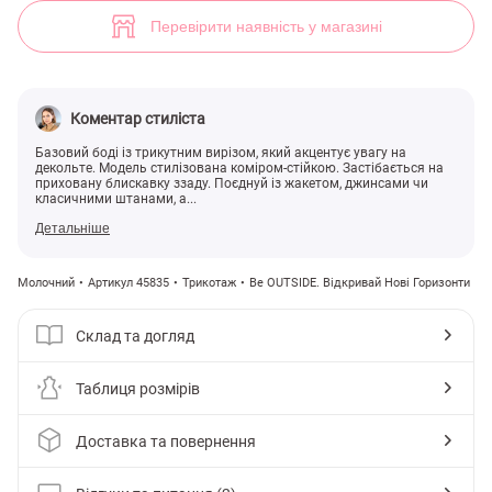
Молочний боді з трикутним вирізом (арт. 45835) ♡ інтернет-магази
2
Перевірити наявність у магазині
Коментар стиліста
Базовий боді із трикутним вирізом, який акцентує увагу на
декольте. Модель стилізована коміром-стійкою. Застібається на
приховану блискавку ззаду. Поєднуй із жакетом, джинсами чи
класичними штанами, а...
Детальніше
Молочний
Артикул 45835
Трикотаж
Be OUTSIDE. Відкривай Нові Горизонти
Склад та догляд
Таблиця розмірів
Доставка та повернення