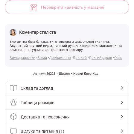
Актуальна шифонова блуза (арт. 36221) ♡ інтернет-магазин Gepur
1
Перевірити наявність у магазині
Коментар стиліста
Елегантна біла блузка, виготовлена з шифонової тканини.
Акуратний круглий виріз, пишний рукав із широкою манжетою та
оригінальні гудзики контрастного кольору.
Блузи, сорочки
Білий
Демісезонне
Діловий
Довгий рукав
Офіс
Артикул 36221
Шифон
Новий Дрес-Код
Склад та догляд
Таблиця розмірів
Доставка та повернення
Відгуки та питання (1)