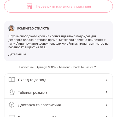
(арт. 35866) ♡ інтернет-магазин Gepur
1
Перевірити наявність у магазині
Коментар стиліста
Блузка свободного кроя из хлопка идеально подойдет для
делового образа в теплое время. Материал приятно прилегает к
телу. Линия рукавов дополнена двухслойными воланами, которые
переносят акцент на пле...
Детальніше
Блакитний
Артикул 35866
Бавовна
Back To Basics 2
Склад та догляд
Таблиця розмірів
Доставка та повернення