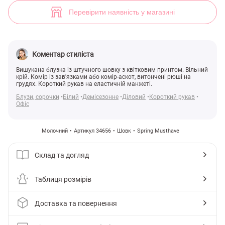
Шовкова квіткова блуза (арт. 34656) ♡ інтернет-магазин Gepur
15
Перевірити наявність у магазині
Коментар стиліста
Вишукана блузка із штучного шовку з квітковим принтом. Вільний
крій. Комір із зав'язками або комір-аскот, витончені рюші на
грудях. Короткий рукав на еластичній манжеті.
Блузи, сорочки
Білий
Демісезонне
Діловий
Короткий рукав
Офіс
Молочний
Артикул 34656
Шовк
Spring Musthave
Склад та догляд
Таблиця розмірів
Доставка та повернення