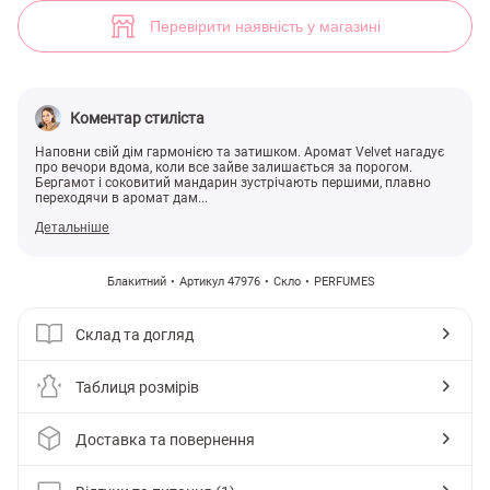
Аромадифузор Velvet (арт. 47976) ♡ інтернет-магазин Gepur
1
Перевірити наявність у магазині
Коментар стиліста
Наповни свій дім гармонією та затишком. Аромат Velvet нагадує
про вечори вдома, коли все зайве залишається за порогом.
Бергамот і соковитий мандарин зустрічають першими, плавно
переходячи в аромат дам...
Детальніше
Блакитний
Артикул 47976
Скло
PERFUMES
Склад та догляд
Таблиця розмірів
Доставка та повернення