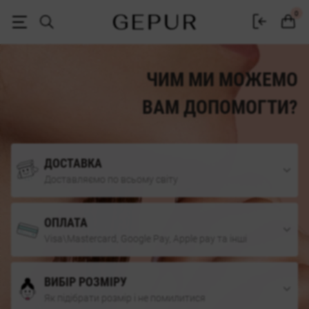
Жіночий одяг, взуття та аксесуари | Gepur
0
ЧИМ МИ МОЖЕМО
ВАМ ДОПОМОГТИ?
ДОСТАВКА
Доставляємо по всьому світу
ОПЛАТА
Visa\Mastercard, Google Pay, Apple pay та інші
ВИБІР РОЗМІРУ
Як підібрати розмір і не помилитися