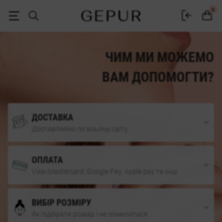
Жіночий одяг, взуття та аксесуари | Gepur
0
ЧИМ МИ МОЖЕМО
ВАМ ДОПОМОГТИ?
ДОСТАВКА
Доставляємо по всьому світу
ОПЛАТА
Visa\Mastercard, Google Pay, Apple pay та інші
ВИБІР РОЗМІРУ
Як підібрати розмір і не помилитися