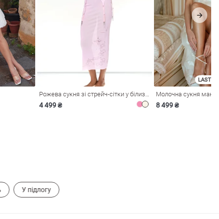
LAST SI
Рожева сукня зі стрейч-сітки у білизняному стилі
4 499 ₴
8 499 ₴
ь
У підлогу