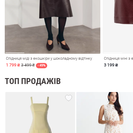
і
Сарафани
На
и
Спідниця міді з екошкіри у шоколадному відтінку
Спідниця міні з 
1 799 ₴
3 499 ₴
3 199 ₴
- 49%
ТОП ПРОДАЖІВ
ні