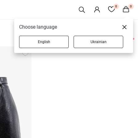
0
0
Choose language
English
Ukrainian
3 товарів