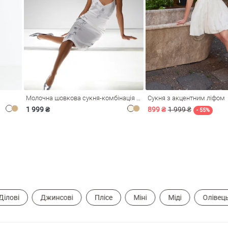
Молочна шовкова сукня-комбінація Душа
Сукня з акцентним ліфом
1 999 ₴
899 ₴
1 999 ₴
- 55%
Ділові
Джинсові
Плісе
Міні
Міді
Олівец