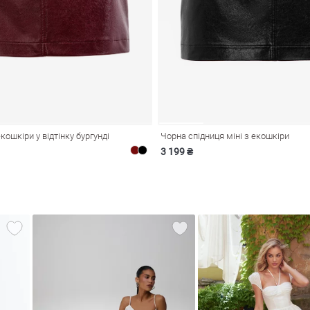
екошкіри у відтінку бургунді
Чорна спідниця міні з екошкіри
3 199 ₴