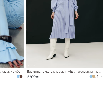
Блакитна трикотажна сукня міні із рукавами з оборками
Блакитна трикотажна сукня міді з плісованим низом
+7
2 999 ₴