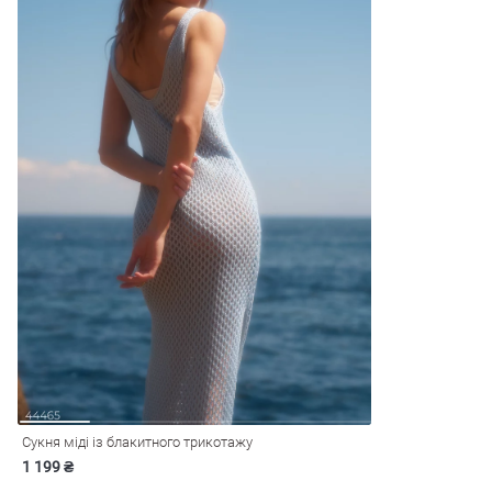
Сукня міді із блакитного трикотажу
1 199 ₴