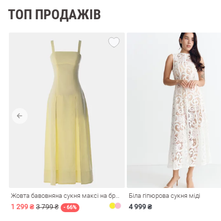
ТОП ПРОДАЖІВ
Жовта бавовняна сукня максі на бретелях
Біла гіпюрова сукня міді
1 299 ₴
3 799 ₴
4 999 ₴
- 66%