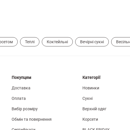
орсетом
Теплі
Коктейльні
Вечірні сукні
Весільн
Покупцям
Категорії
Доставка
Новинки
Оплата
Сукні
Вибір розміру
Верхній одяг
Обмін та повернення
Корсети
Сертифікати
BLACK FRIDAY