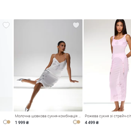
Молочна шовкова сукня-комбінація Душа
1 999 ₴
4 499 ₴