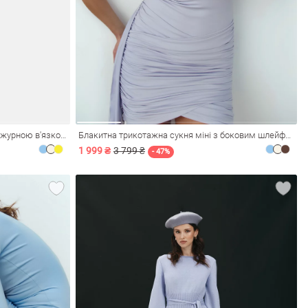
Блакитна бавовняна сукня максі з ажурною в'язкою
Блакитна трикотажна сукня міні з боковим шлейфом
1 999 ₴
3 799 ₴
- 47%