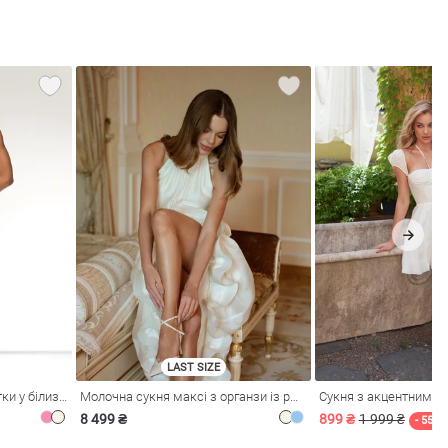
LAST SIZE
Рожева сукня зі стрейч-сітки у білизняному стилі
Молочна сукня максі з органзи із рюшами
Сукня з акцентним л
8 499 ₴
899 ₴
1 999 ₴
- 55%