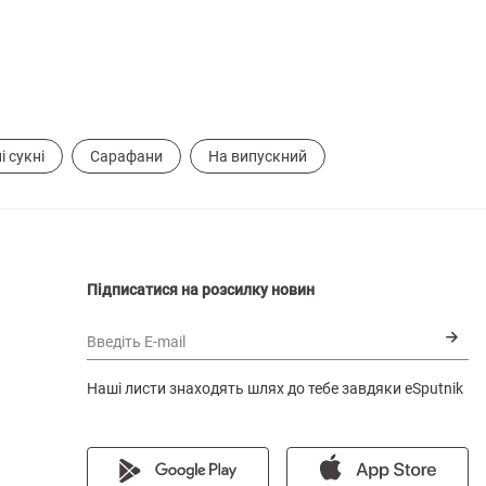
і сукні
Сарафани
На випускний
Підписатися на розсилку новин
Введіть E-mail
Наші листи знаходять шлях до тебе завдяки eSputnik