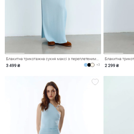
і
Сарафани
На
и
Блакитна трикотажна сукня максі з переплетеними бретелями
Блакитна трикот
+3
3 499 ₴
2 299 ₴
ні