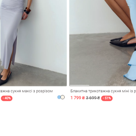
ажна сукня максі з розрізом
1 799 ₴
3 699 ₴
- 40%
- 51%