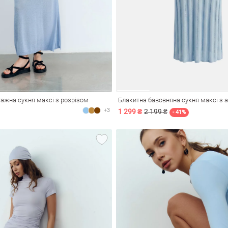
ажна сукня максі з розрізом
+3
1 299 ₴
2 199 ₴
- 41%