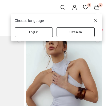
0
0
Choose language
English
Ukrainian
9 товарів