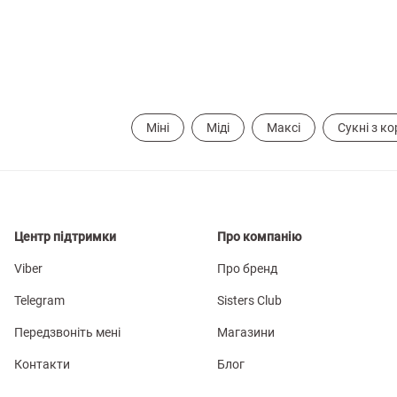
Міні
Міді
Максі
Сукні з к
Центр підтримки
Про компанію
Viber
Про бренд
Telegram
Sisters Club
Передзвоніть мені
Магазини
Контакти
Блог