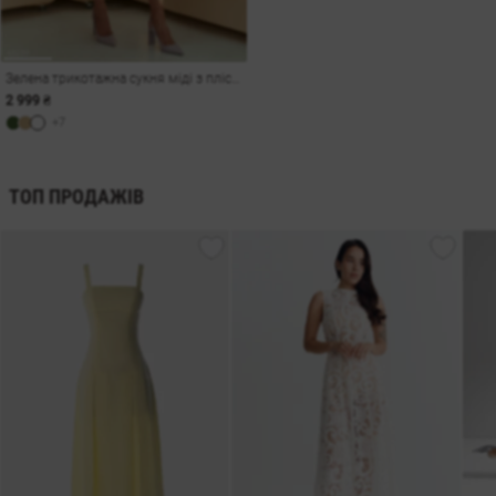
Зелена трикотажна сукня міді з плісованим низом
2 999 ₴
+7
ТОП ПРОДАЖІВ