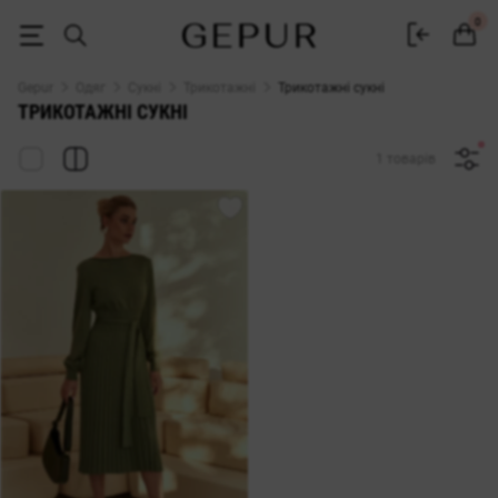
Трикотажні сукні купити в Gepur
0
Gepur
Одяг
Сукні
Трикотажні
Трикотажні сукні
ТРИКОТАЖНІ СУКНІ
1 товарів