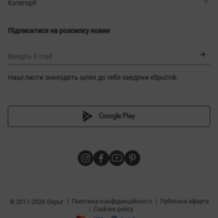
Магазини
Доставка
Категорії
Блог
Оплата
Вибір розміру
Новинки
Обмін та повернення
Сукні
Підписатися на розсилку новин
Сертифікати
Верхній одяг
Корсети
BLACK FRIDAY
Введіть E-mail
Наші листи знаходять шлях до тебе завдяки eSputnik
и
|
|
Політика конфіденційності
Публічна оферта
© 2011-2026 Gepur
|
Cookies policy