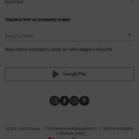
Магазини
Доставка
Категорії
Блог
Оплата
Вибір розміру
Новинки
Обмін та повернення
Сукні
Підписатися на розсилку новин
Сертифікати
Верхній одяг
Корсети
BLACK FRIDAY
Введіть E-mail
Наші листи знаходять шлях до тебе завдяки eSputnik
и
|
|
Політика конфіденційності
Публічна оферта
© 2011-2026 Gepur
|
Cookies policy