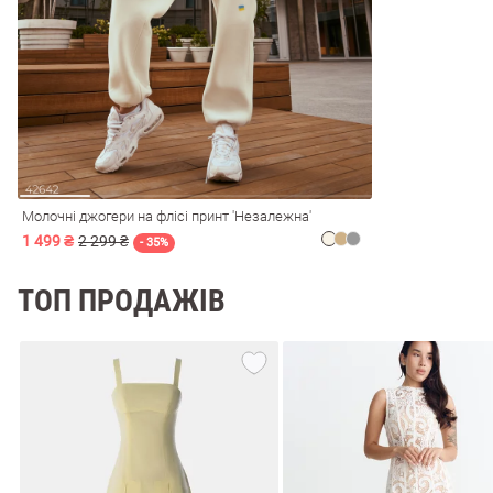
і
Сарафани
На
и
Молочні джогери на флісі принт 'Незалежна'
1 499 ₴
2 299 ₴
- 35%
ТОП ПРОДАЖІВ
ні