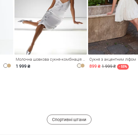
Молочна шовкова сукня-комбінація Душа
Сукня з акцентним ліфом
1 999 ₴
899 ₴
1 999 ₴
- 55%
Спортивні штани