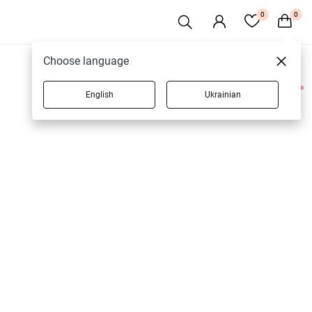
0
0
Choose language
English
Ukrainian
1 товарів