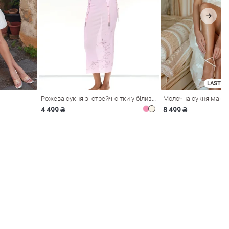
LAST SI
Рожева сукня зі стрейч-сітки у білизняному стилі
4 499 ₴
8 499 ₴