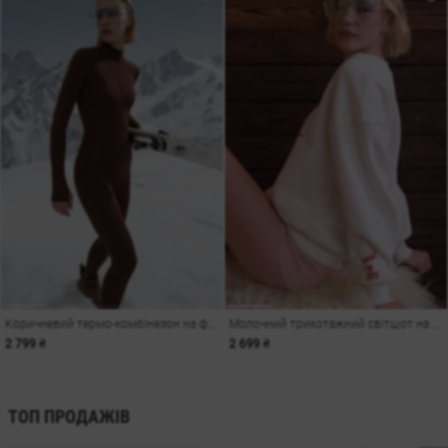
Коричневий термо-комбінезон на флісі з моделюючими швами
Молочний трикотажний світшот на флісі з принтом
2 799 ₴
2 699 ₴
ТОП ПРОДАЖІВ