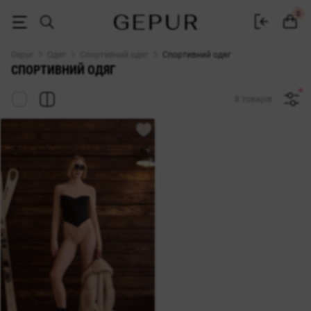
Купити жіночий спортивний одяг в інтернет-магазині GEPUR
0
Gepur
Одяг
Спортивний одяг
Спортивний одяг
СПОРТИВНИЙ ОДЯГ
8 товарів