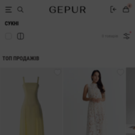
Жіночі сукні Gepur — купити сукню в Україні | 500+ моделей
0
СУКНІ
0 товарів
ТОП ПРОДАЖІВ