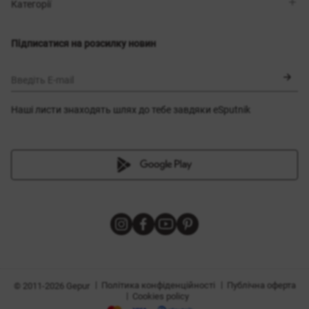
Магазини
Доставка
Категорії
Блог
Оплата
Вибір розміру
Новинки
Обмін та повернення
Сукні
Підписатися на розсилку новин
Сертифікати
Верхній одяг
Корсети
BLACK FRIDAY
Введіть E-mail
Наші листи знаходять шлях до тебе завдяки eSputnik
и
|
|
Політика конфіденційності
Публічна оферта
© 2011-2026 Gepur
|
Cookies policy