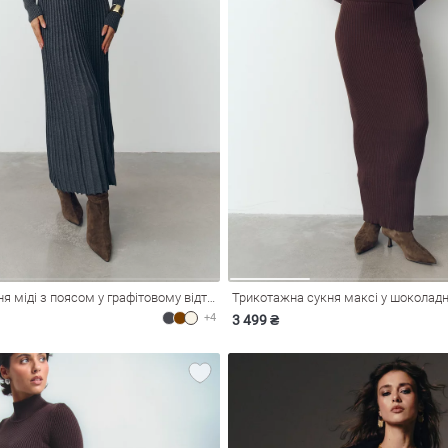
Трикотажна сукня міді з поясом у графітовому відтінку
Трикотажна сукня максі у шоколадн
+4
3 499 ₴