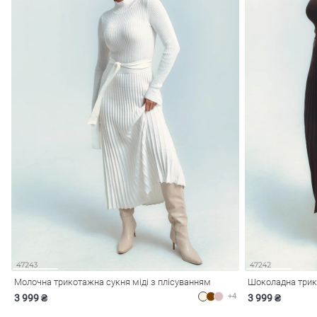
Молочна трикотажна сукня міді з плісуванням
Шоколадна трико
+4
3 999 ₴
3 999 ₴