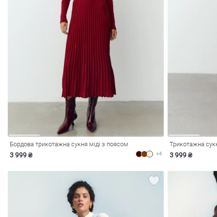
лизна
три
сметика
Окуляри
Хустки
Панами
Бордова трикотажна сукня міді з поясом
ки
+4
3 999 ₴
3 999 ₴