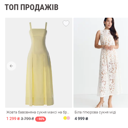
ТОП ПРОДАЖІВ
Жовта бавовняна сукня максі на бретелях
Біла гіпюрова сукня міді
1 299 ₴
3 799 ₴
4 999 ₴
- 66%