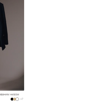
сованим низом
+7