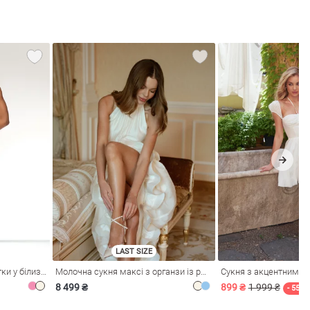
LAST SIZE
Рожева сукня зі стрейч-сітки у білизняному стилі
Молочна сукня максі з органзи із рюшами
Сукня з акцентним л
8 499 ₴
899 ₴
1 999 ₴
- 55%