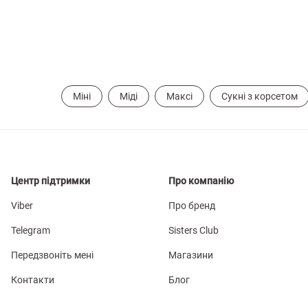
Міні
Міді
Максі
Сукні з корсетом
Центр підтримки
Про компанію
Viber
Про бренд
Telegram
Sisters Club
Передзвоніть мені
Магазини
Контакти
Блог