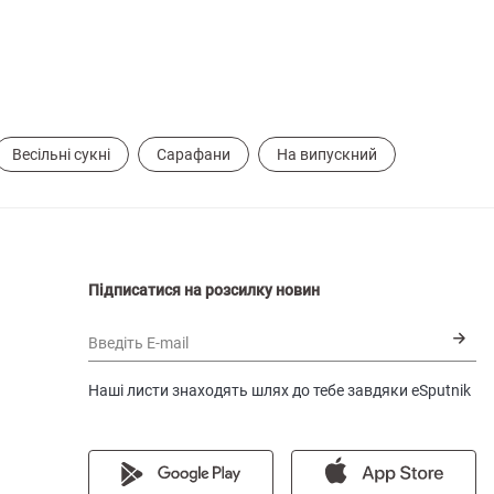
Весільні сукні
Сарафани
На випускний
Підписатися на розсилку новин
Введіть E-mail
Наші листи знаходять шлях до тебе завдяки eSputnik