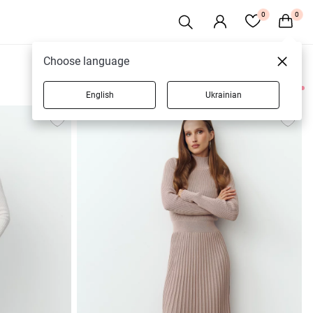
0
0
Choose language
English
Ukrainian
11 товарів