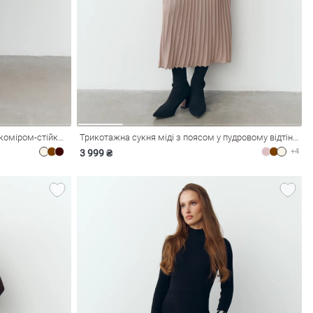
Молочна трикотажна сукня максі з коміром-стійкою
Трикотажна сукня міді з поясом у пудровому відтінку
+4
3 999 ₴