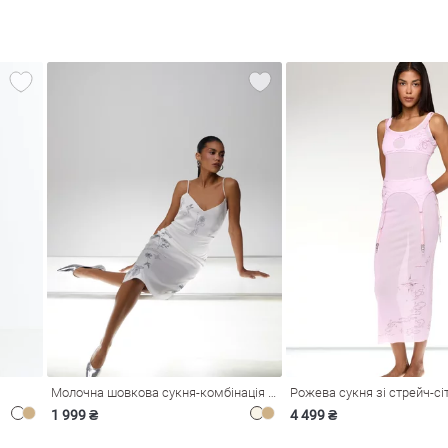
Молочна шовкова сукня-комбінація Душа
1 999 ₴
4 499 ₴