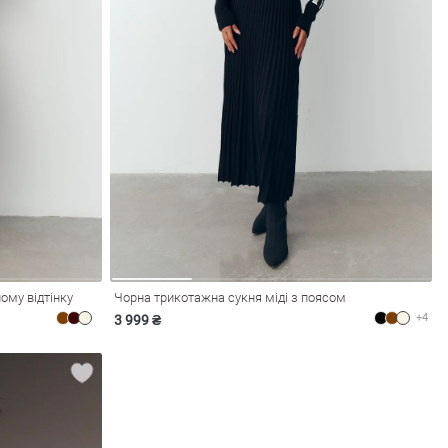
ому відтінку
Чорна трикотажна сукня міді з поясом
+4
3 999 ₴