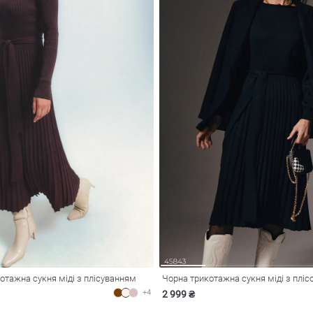
тажна сукня міді з плісуванням
Чорна трикотажна сукня міді з плі
+4
2 999 ₴