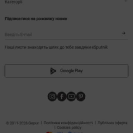
Магазини
Доставка
Категорії
Блог
Оплата
Вибір розміру
Новинки
Обмін та повернення
Сукні
Підписатися на розсилку новин
Сертифікати
Верхній одяг
Корсети
BLACK FRIDAY
Введіть E-mail
Наші листи знаходять шлях до тебе завдяки eSputnik
и
|
|
Політика конфіденційності
Публічна оферта
© 2011-2026 Gepur
|
Cookies policy