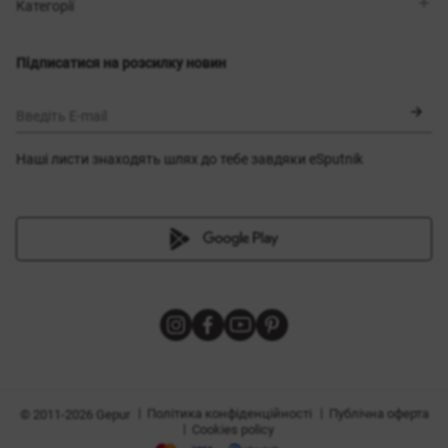
Магазини
Доставка
Категорії
Блог
Оплата
Вибір розміру
Новинки
Обмін та повернення
Сукні
Підписатися на розсилку новин
Сертифікати
Верхній одяг
Корсети
BLACK FRIDAY
Введіть E-mail
Наші листи знаходять шлях до тебе завдяки eSputnik
и
|
|
Політика конфіденційності
Публічна оферта
© 2011-2026 Gepur
|
Cookies policy