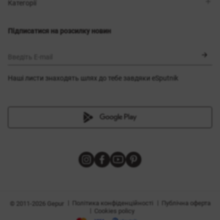
Магазини
Доставка
Категорії
Блог
Оплата
Вибір розміру
Новинки
Обмін та повернення
Сукні
Підписатися на розсилку новин
Сертифікати
Верхній одяг
Корсети
BLACK FRIDAY
Введіть E-mail
Наші листи знаходять шлях до тебе завдяки eSputnik
и
|
|
Політика конфіденційності
Публічна оферта
© 2011-2026 Gepur
|
Cookies policy