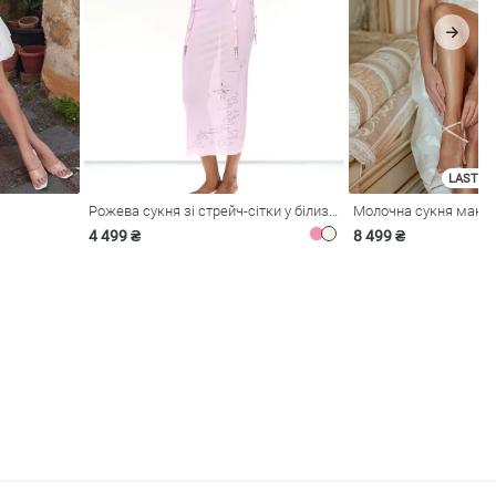
LAST SI
Рожева сукня зі стрейч-сітки у білизняному стилі
4 499 ₴
8 499 ₴