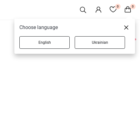
0
0
Choose language
English
Ukrainian
2 товарів