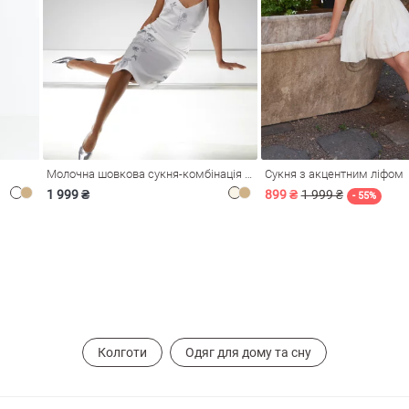
Молочна шовкова сукня-комбінація Душа
Сукня з акцентним ліфом
1 999 ₴
899 ₴
1 999 ₴
- 55%
Колготи
Одяг для дому та сну