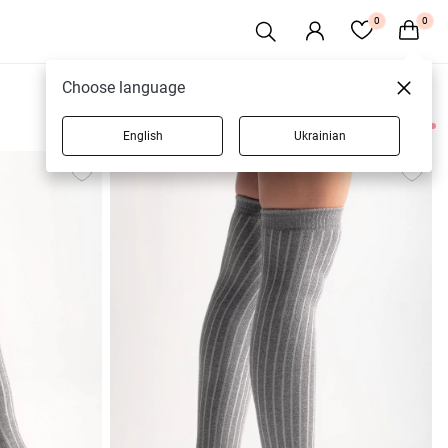
0
0
Choose language
English
Ukrainian
4 товарів