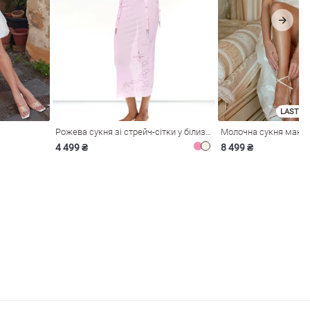
LAST SI
Рожева сукня зі стрейч-сітки у білизняному стилі
4 499 ₴
8 499 ₴