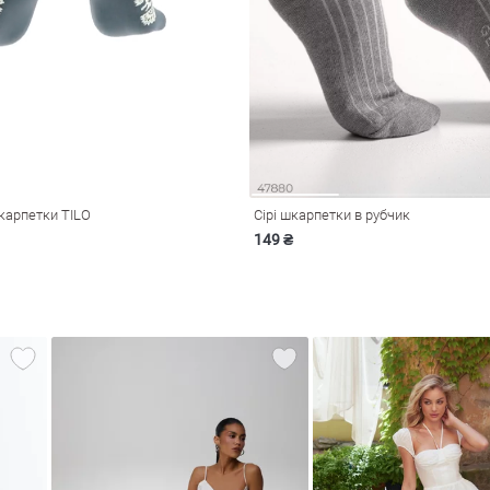
шкарпетки TILO
Сірі шкарпетки в рубчик
149 ₴