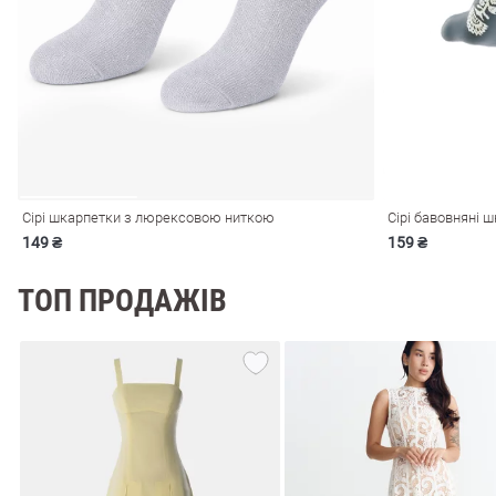
і
Сарафани
На
и
Сірі шкарпетки з люрексовою ниткою
Сірі бавовняні 
149 ₴
159 ₴
ТОП ПРОДАЖІВ
ні