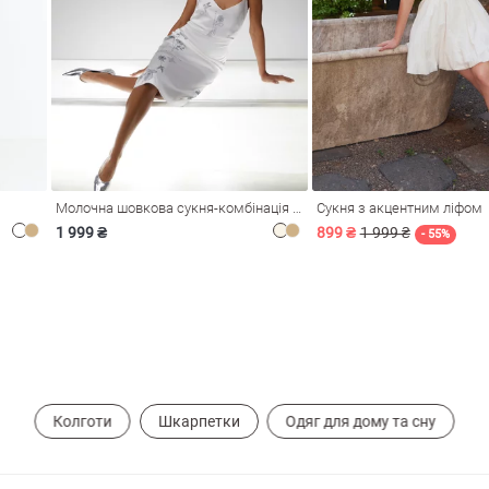
Молочна шовкова сукня-комбінація Душа
Сукня з акцентним ліфом
1 999 ₴
899 ₴
1 999 ₴
- 55%
Колготи
Шкарпетки
Одяг для дому та сну