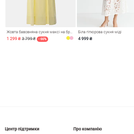
і
Сарафани
На
и
Жовта бавовняна сукня максі на бретелях
Біла гіпюрова сукня міді
1 299 ₴
3 799 ₴
4 999 ₴
- 66%
ні
Центр підтримки
Про компанію