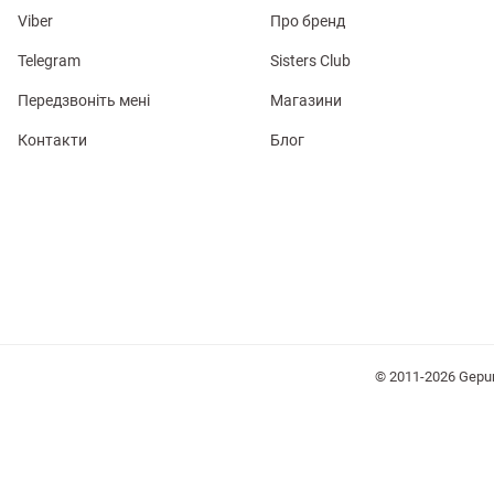
Viber
Про бренд
Telegram
Sisters Club
Передзвоніть мені
Магазини
Контакти
Блог
лизна
три
уляри
Косметика
Хустки
Панами
© 2011-2026 Gepu
ки