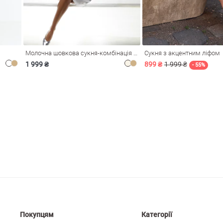
Молочна шовкова сукня-комбінація Душа
Сукня з акцентним ліфом
1 999 ₴
899 ₴
1 999 ₴
- 55%
Покупцям
Категорії