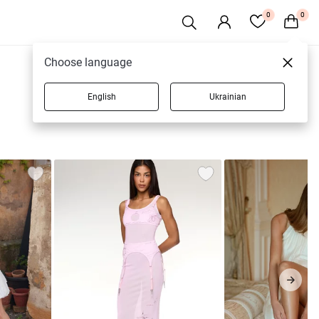
0
0
Choose language
0 товарів
English
Ukrainian