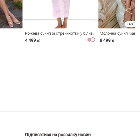
LAST SI
Рожева сукня зі стрейч-сітки у білизняному стилі
4 499 ₴
8 499 ₴
Підписатися на розсилку новин