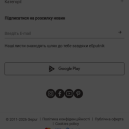
Магазини
Доставка
Категорії
Блог
Оплата
Вибір розміру
Новинки
Обмін та повернення
Сукні
Підписатися на розсилку новин
Сертифікати
Верхній одяг
Корсети
BLACK FRIDAY
Введіть E-mail
Наші листи знаходять шлях до тебе завдяки eSputnik
и
|
|
Політика конфіденційності
Публічна оферта
© 2011-2026 Gepur
|
Cookies policy