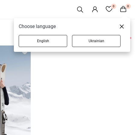
0
0
Choose language
English
Ukrainian
3 товарів