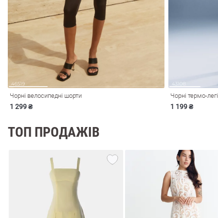
і
Сарафани
На
и
Чорні велосипедні шорти
Чорні термо-легі
1 299 ₴
1 199 ₴
ТОП ПРОДАЖІВ
ні