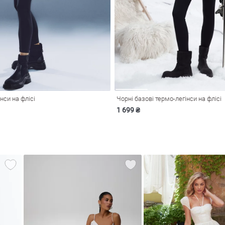
нси на флісі
Чорні базові термо-легінси на флісі
1 699 ₴