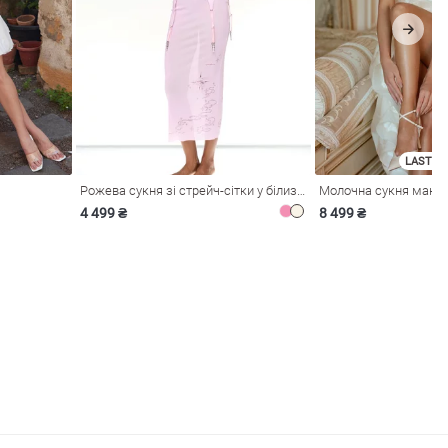
LAST SI
Рожева сукня зі стрейч-сітки у білизняному стилі
4 499 ₴
8 499 ₴