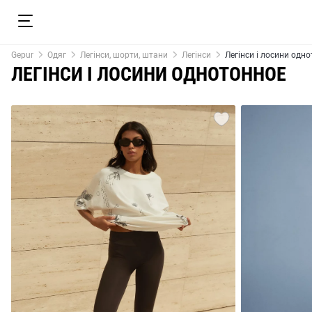
Gepur
Одяг
Легінси, шорти, штани
Легінси
Легінси і лосини одн
ЛЕГІНСИ І ЛОСИНИ ОДНОТОННОЕ