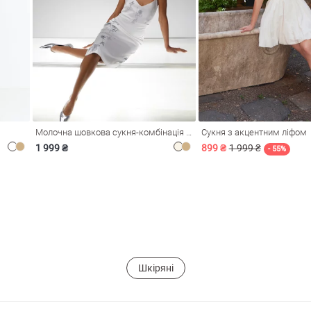
Молочна шовкова сукня-комбінація Душа
Сукня з акцентним ліфом
1 999 ₴
899 ₴
1 999 ₴
- 55%
Шкіряні