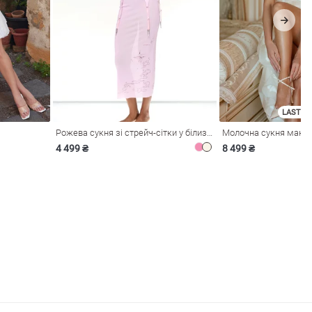
LAST SI
Рожева сукня зі стрейч-сітки у білизняному стилі
4 499 ₴
8 499 ₴