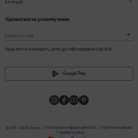
Магазини
Доставка
Категорії
Блог
Оплата
Вибір розміру
Новинки
Обмін та повернення
Сукні
Підписатися на розсилку новин
Сертифікати
Верхній одяг
Корсети
BLACK FRIDAY
Введіть E-mail
Наші листи знаходять шлях до тебе завдяки eSputnik
и
|
|
Політика конфіденційності
Публічна оферта
© 2011-2026 Gepur
|
Cookies policy