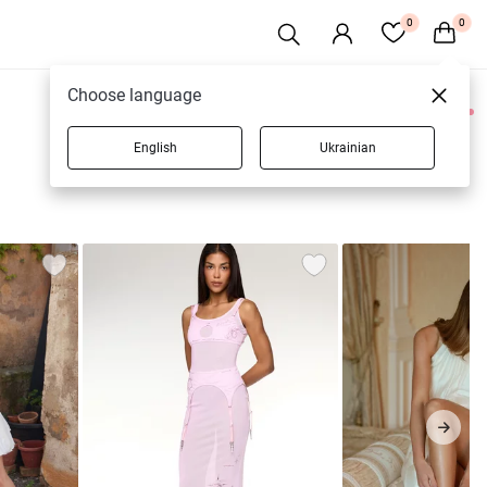
0
0
Choose language
0 товарів
English
Ukrainian