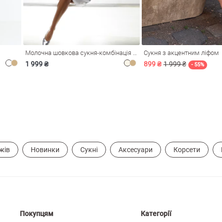
Молочна шовкова сукня-комбінація Душа
Сукня з акцентним ліфом
1 999 ₴
899 ₴
1 999 ₴
- 55%
жів
Новинки
Сукні
Аксесуари
Корсети
Покупцям
Категорії