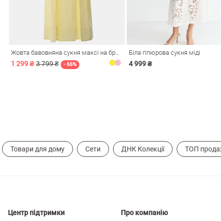
і
Сарафани
На
и
Жовта бавовняна сукня максі на бретелях
Біла гіпюрова сукня міді
1 299 ₴
3 799 ₴
4 999 ₴
- 66%
Товари для дому
Сети
ДНК Колекції
ТОП прода
ні
Центр підтримки
Про компанію