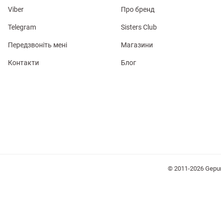
Viber
Про бренд
Telegram
Sisters Club
Передзвоніть мені
Магазини
Контакти
Блог
лизна
три
уляри
Косметика
Хустки
Панами
© 2011-2026 Gepu
ки