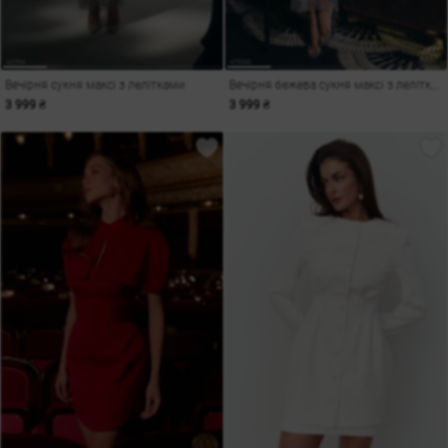
Вечірня сукня максі з лелітками
Вечірня бежева сукня максі з лелітками
3 999 ₴
3 999 ₴