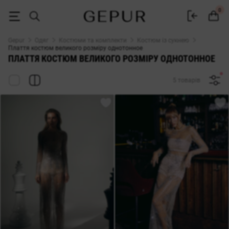
ПЛАТТЯ КОСТЮМ ВЕЛИКОГО РОЗМІРУ однотонное купити недорого в 
0
Gepur
Одяг
Костюми та комплекти
Костюм із сукнею
Плаття костюм великого розміру однотонное
ПЛАТТЯ КОСТЮМ ВЕЛИКОГО РОЗМІРУ ОДНОТОННОЕ
5 товарів