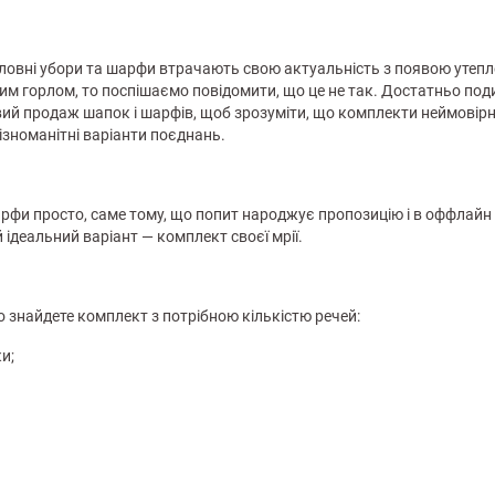
ловні убори та шарфи втрачають свою актуальність з появою утепл
им горлом, то поспішаємо повідомити, що це не так. Достатньо поди
ий продаж шапок і шарфів, щоб зрозуміти, що комплекти неймовірно
зноманітні варіанти поєднань.
арфи просто, саме тому, що попит народжує пропозицію і в оффлайн
 ідеальний варіант — комплект своєї мрії.
о знайдете комплект з потрібною кількістю речей:
и;