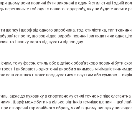
ри цьому вони повинні бути виконані в єдиній стилістиці і одній кол
ідь перегляньте той одяг з вашого гардеробу, яку ви будете носити 
и шапку і шарф від одного виробника, тоді стилістика, тип тканини і
забувайте про те, що зовні два вироби повинні виглядати як одне ці
зки, то і шапку варто підшукати відповідну.
лісним, тому фасон, стиль або відтінок обов’язково повинні бути схо
итрості і вибирають однотонні вироби з якимось мінімалістичним д
ож ваш комплект може поєднуватися з взуттям або сумкою — вирі
иль, адже до пуховику в спортивному стилі точно не піде елегантна 
чними. Шарф може бути на кілька відтінків темніше шапки — цей ла
при створенні гармонійного образу, який в цьому випадку виглядає 