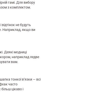
ірній гамі. Для вибору
разом з комплектом.
 відтінок не будуть
ле. Наприклад, якщо ви
жі. Деякі модниці
екором, наприклад ледве
шувати вам.
шапка тонкої в’язки — всі
йфхак часто
більш цікаво і