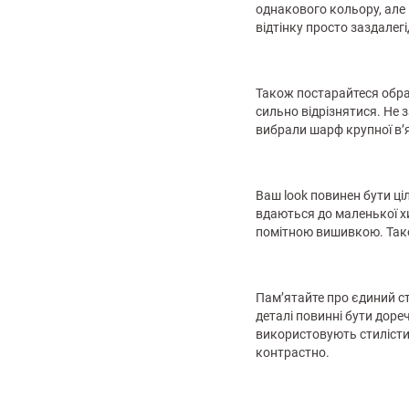
однакового кольору, але п
відтінку просто заздалег
Також постарайтеся обрат
сильно відрізнятися. Не 
вибрали шарф крупної в’я
Ваш look повинен бути ці
вдаються до маленької х
помітною вишивкою. Так
Пам’ятайте про єдиний ст
деталі повинні бути доре
використовують стилісти 
контрастно.