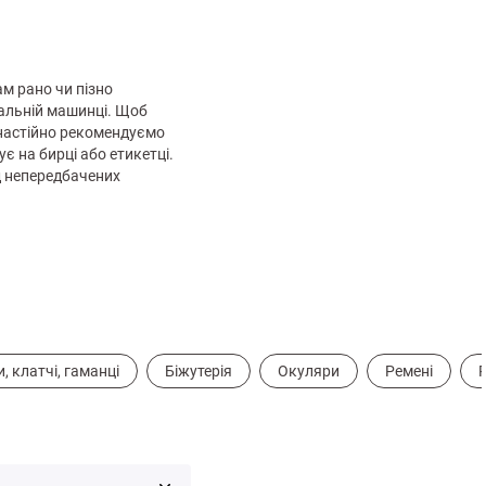
м рано чи пізно
ральній машинці. Щоб
 настійно рекомендуємо
 на бирці або етикетці.
д непередбачених
, клатчі, гаманці
Біжутерія
Окуляри
Ремені