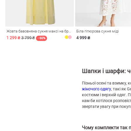
і
Сарафани
На
и
Жовта бавовняна сукня максі на бретелях
Біла гіпюрова сукня міді
1 299 ₴
3 799 ₴
4 999 ₴
- 66%
Шапки і шарфи: 
Пізньої осені та взимку,
жіночого одягу
, такі як 
костюми і верхній одяг. 
нам би хотілося розповіст
звертати увагу при покупц
ні
Чому комплекти так п