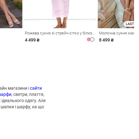
LAST SI
Рожева сукня зі стрейч-сітки у білизняному стилі
4 499 ₴
8 499 ₴
лайн магазини і
сайти
 шарфи
, светри, плаття,
 ідеального одягу. Але
з шапки і шарфу, на що