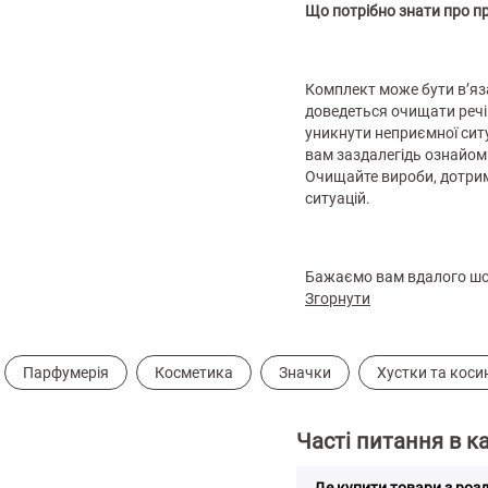
Що потрібно знати про п
Комплект може бути в’яза
доведеться очищати речі 
уникнути неприємної ситу
вам заздалегідь ознайоми
Очищайте вироби, дотрим
ситуацій.
Бажаємо вам вдалого шо
Згорнути
Парфумерія
Косметика
Значки
Хустки та коси
Часті питання в к
Де купити товари з роз