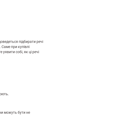
оведеться підбирати речі
 Саме при купівлі
уявити собі, як ці речі
цюють.
ни можуть бути не