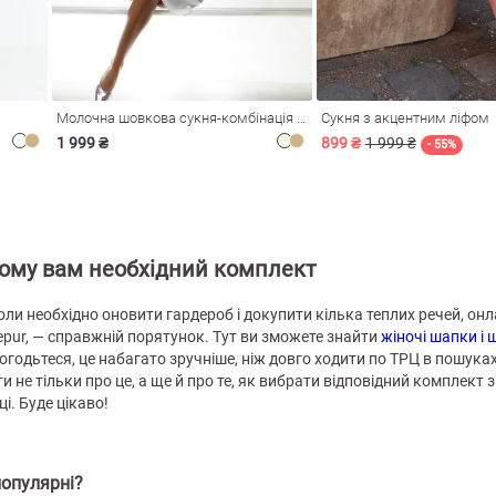
Молочна шовкова сукня-комбінація Душа
Сукня з акцентним ліфом
1 999 ₴
899 ₴
1 999 ₴
- 55%
чому вам необхідний комплект
 коли необхідно оновити гардероб і докупити кілька теплих речей, он
Gepur, — справжній порятунок. Тут ви зможете знайти
жіночі шапки і
Погодьтеся, це набагато зручніше, ніж довго ходити по ТРЦ в пошуках
и не тільки про це, а ще й про те, як вибрати відповідний комплект 
і. Буде цікаво!
опулярні?