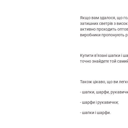
Якщо вам здалося, що го
затишних светрів з висок
активно проходить оптов
виробники пропонують рі
лизна
Купити в’язані шапки і ш
три
точно знайдете той самий
Також цікаво, що ви легк
- шапки, шарфи, рукавичк
уляри
Косметика
Хустки
Панами
ки
- шарфи і рукавички;
- шапки і шарфи.