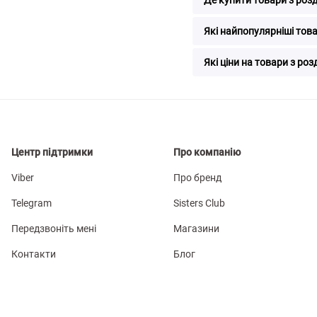
Які найпопулярніші тов
Які ціни на товари з ро
Центр підтримки
Про компанію
Viber
Про бренд
Telegram
Sisters Club
Передзвоніть мені
Магазини
Контакти
Блог