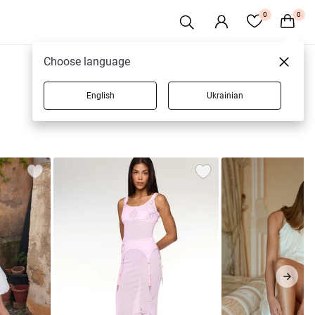
0
0
Choose language
0 товарів
English
Ukrainian