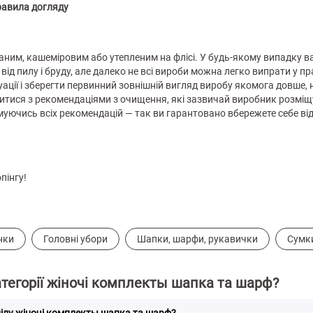
равила догляду
ним, кашеміровим або утепленим на флісі. У будь-якому випадку ва
від пилу і бруду, але далеко не всі вироби можна легко випрати у п
ації і зберегти первинний зовнішній вигляд виробу якомога довше,
тися з рекомендаціями з очищення, які зазвичай виробник розміщує
уючись всіх рекомендацій — так ви гарантовано вбережете себе ві
пінгу!
нки
Головні убори
Шапки, шарфи, рукавички
Сумки
атегорії жіночі комплекты шапка та шарф?
ділу жіночі комплекты шапка та шарф?