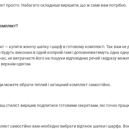
кт просто. Набагато складніше вирішити, що ж саме вам потрібно.
комплект?
 — купити жіночу шапку і шарф в готовому комплекті. Так вам не д
будуть виконані в одній колірній гамі і доповнюватимуть одна одну.
с, не витрачаєте його на пошуки відповідних речей і відразу можете 
 верхнім одягом.
ди можете зібрати теплий і затишний комплект самостійно.
Наш стиліст вирішив поділитися готовими секретами, які точно пра
лект самостійно вам необхідно вибрати відтінок шапки і шарфа. Во