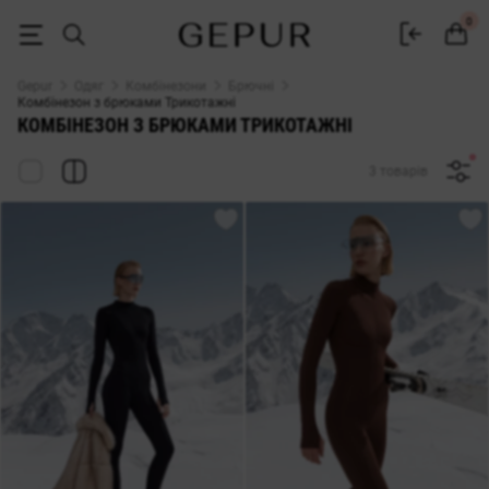
ЖІНОЧІ БРЮЧНІ КОМБІНЕЗОНИ Трикотажні купити недорого в Києві 
0
Gepur
Одяг
Комбінезони
Брючні
Комбінезон з брюками Трикотажні
КОМБІНЕЗОН З БРЮКАМИ ТРИКОТАЖНІ
3 товарів