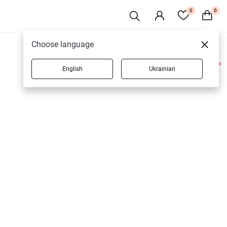
0
0
Choose language
English
Ukrainian
1 товарів