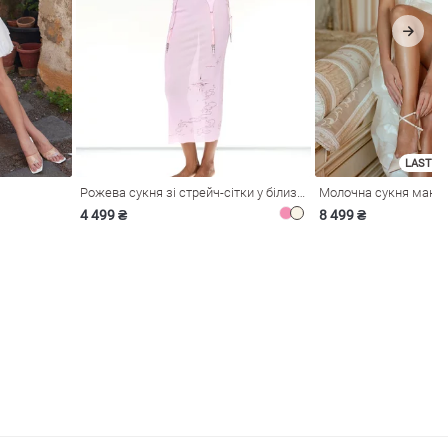
LAST SI
Рожева сукня зі стрейч-сітки у білизняному стилі
4 499 ₴
8 499 ₴