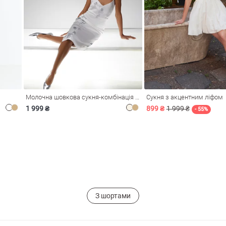
Молочна шовкова сукня-комбінація Душа
Сукня з акцентним ліфом
1 999 ₴
899 ₴
1 999 ₴
- 55%
З шортами