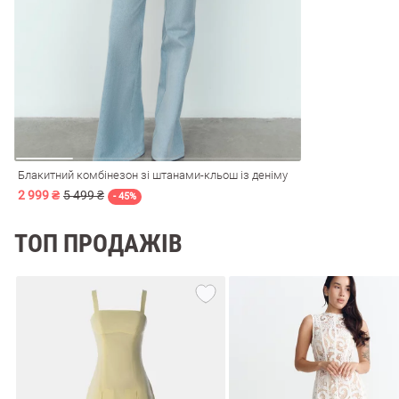
і
Сарафани
На
и
Блакитний комбінезон зі штанами-кльош із деніму
2 999 ₴
5 499 ₴
- 45%
ТОП ПРОДАЖІВ
ні