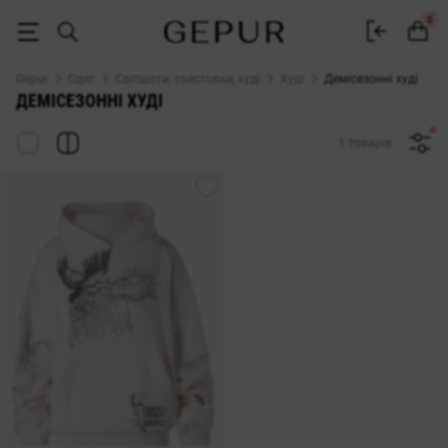
Демісезонні худі купити в інтернет магазині Gepur
0
Gepur
Одяг
Світшоти, толстовки, худі
Худі
Демісезонні худі
ДЕМІСЕЗОННІ ХУДІ
1 товарів