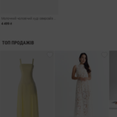
Молочний чоловічий худі оверсайз Душа на флісі
4 499 ₴
ТОП ПРОДАЖІВ