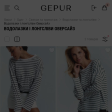
ЖІНОЧІ ВОДОЛАЗКИ ТА ЛОНГСЛІВИ Оверсайз купити недорого в Києв
0
Gepur
Одяг
Светри та трикотаж
Водолазки та лонгсліви
Водолазки і лонгсліви Оверсайз
ВОДОЛАЗКИ І ЛОНГСЛІВИ ОВЕРСАЙЗ
2 товарів