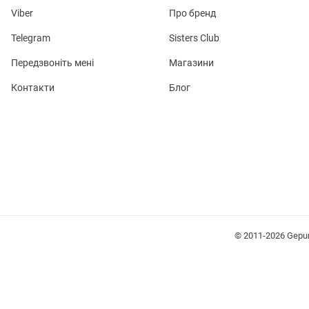
Viber
Про бренд
Telegram
Sisters Club
Передзвоніть мені
Магазини
Контакти
Блог
лизна
три
уляри
Косметика
Хустки
Панами
© 2011-2026 Gepu
ки