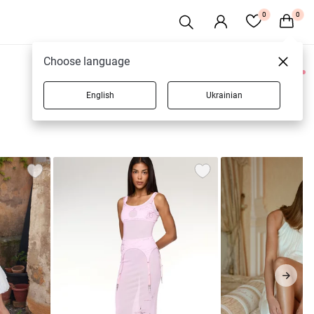
0
0
Choose language
0 товарів
English
Ukrainian