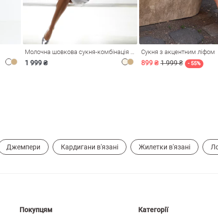
Молочна шовкова сукня-комбінація Душа
Сукня з акцентним ліфом
1 999 ₴
899 ₴
1 999 ₴
- 55%
Джемпери
Кардигани в'язані
Жилетки в'язані
Ло
Покупцям
Категорії