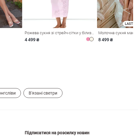
LAST SI
Рожева сукня зі стрейч-сітки у білизняному стилі
4 499 ₴
8 499 ₴
нгсліви
В'язані светри
Підписатися на розсилку новин