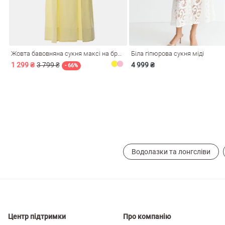
і
Сарафани
На
и
Жовта бавовняна сукня максі на бретелях
Біла гіпюрова сукня міді
1 299 ₴
3 799 ₴
4 999 ₴
- 66%
Водолазки та лонгсліви
ні
Центр підтримки
Про компанію