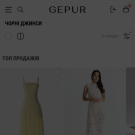
Чорні жіночі джинси купити в інтернет магазині Gepur
0
ЧОРНІ ДЖИНСИ
0 товарів
ТОП ПРОДАЖІВ