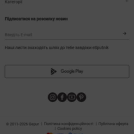
Магазини
Доставка
Категорії
Блог
Оплата
Вибір розміру
Новинки
Обмін та повернення
Сукні
Підписатися на розсилку новин
Сертифікати
Верхній одяг
Корсети
BLACK FRIDAY
Введіть E-mail
Наші листи знаходять шлях до тебе завдяки eSputnik
и
|
|
Політика конфіденційності
Публічна оферта
© 2011-2026 Gepur
|
Cookies policy