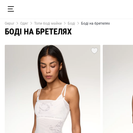
Gepur
Одяг
Топи боді майки
Боді
Боді на бретелях
БОДІ НА БРЕТЕЛЯХ