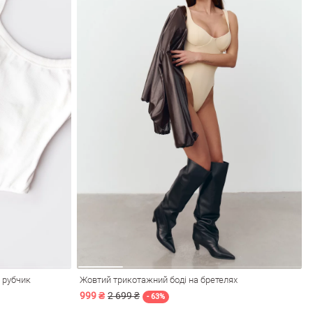
в рубчик
Жовтий трикотажний боді на бретелях
999 ₴
2 699 ₴
- 63%