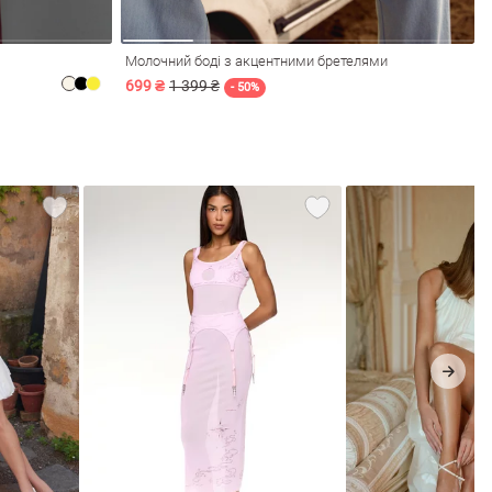
Молочний боді з акцентними бретелями
699 ₴
1 399 ₴
- 50%