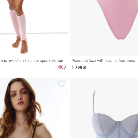
Рожевий боді з еластичної сітки із авторським принтом
Рожевий боді with love на бретелях
1 799 ₴