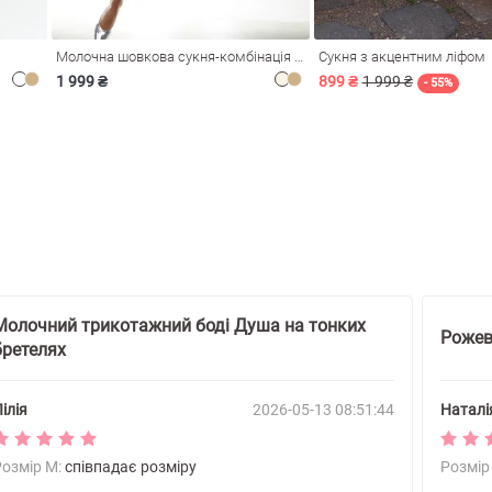
Молочна шовкова сукня-комбінація Душа
Сукня з акцентним ліфом
1 999 ₴
899 ₴
1 999 ₴
- 55%
Молочний трикотажний боді Душа на тонких
Рожеви
бретелях
ілія
2026-05-13 08:51:44
Наталі
Розмір M:
співпадає розміру
Розмір