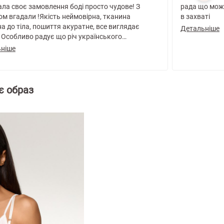
оє замовлення боді просто чудове! З
рада що можн
ом вгадали !Якість неймовірна, тканина
в захваті
а до тіла, пошиття акуратне, все виглядає
Детальніше
. Особливо радує що річ українського
ицтва, таким чином хочеться підтримати
ніше
ського виробника.Обов’язково буду замовляти
є образ