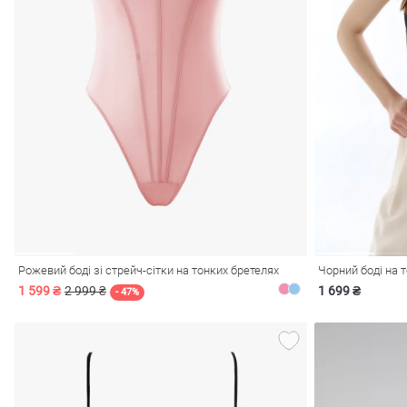
лизна
три
Рожевий боді зі стрейч-сітки на тонких бретелях
Чорний боді на 
1 599 ₴
2 999 ₴
1 699 ₴
уляри
Косметика
Хустки
- 47%
Панами
ки