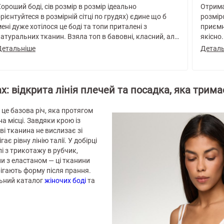
ороший боді, сів розмір в розмір ідеально
Отримала св
рієнтуйтеся в розмірній сітці по грудях) єдине що б
розмір
ені дуже хотілося це боді та топи приталені з
приємн
атуральних тканин. Взяла топ в бавовні, класний, але
якісно
є лише оверсайз. Полієстр зазвичай уникаю, взяла
виробн
Детальніше
Деталь
исто через принт та не на кожен день.
україн
ще!
х: відкрита лінія плечей та посадка, яка трима
 це базова річ, яка протягом
а місці. Завдяки крою із
і тканина не вислизає зі
гає рівну лінію талії. У добірці
і з трикотажу в рубчик,
ни з еластаном — ці тканини
ерігають форму після прання.
льний каталог
жіночих боді
та