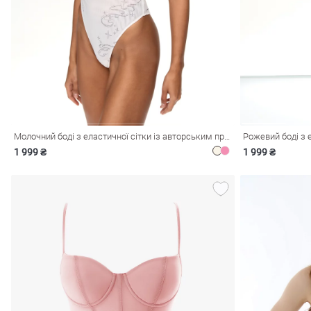
і
Сарафани
На
и
Молочний боді з еластичної сітки із авторським принтом
1 999 ₴
1 999 ₴
ні