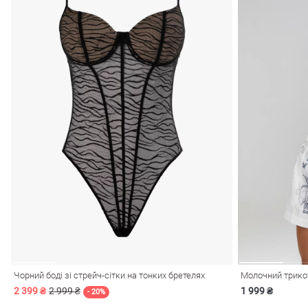
Чорний боді зі стрейч-сітки на тонких бретелях
2 399 ₴
2 999 ₴
1 999 ₴
- 20%