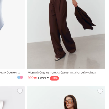
онких бретелях
Жовтий боді на тонких бретелях зі стрейч-сітки
999 ₴
1 599 ₴
- 38%