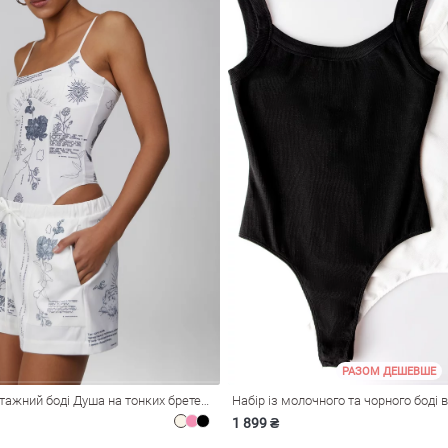
РАЗОМ ДЕШЕВШЕ
Молочний трикотажний боді Душа на тонких бретелях
Набір із молочного та чорного боді 
1 899 ₴