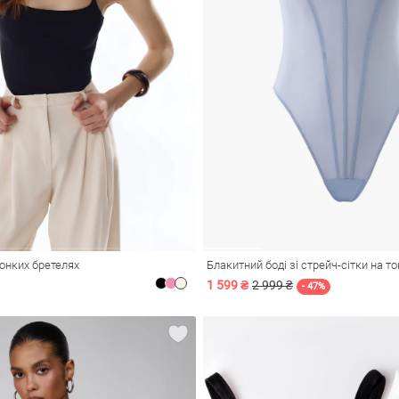
тонких бретелях
Блакитний боді зі стрейч-сітки на т
1 599 ₴
2 999 ₴
- 47%