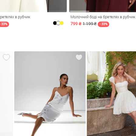
бретелях в рубчик
Молочний боді на бретелях в рубчик
799 ₴
1 199 ₴
- 33%
- 33%