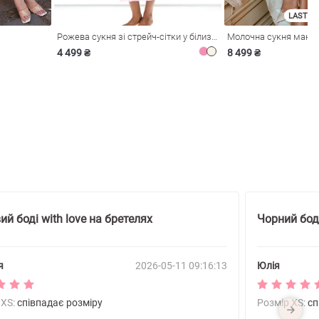
LAST SI
Рожева сукня зі стрейч-сітки у білизняному стилі
4 499 ₴
8 499 ₴
й боді with love на бретелях
Чорний боді
я
2026-05-11 09:16:13
Юлія
 XS:
співпадає розміру
Розмір XS:
сп