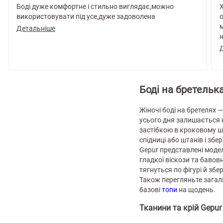
Боді дуже комфортне і стильно виглядає,можно
Х
використовувати під усе,дуже задоволена
о
м
Детальніше
н
ч
Боді на бретелька
Жіночі боді на бретелях —
усього дня залишається н
застібкою в кроковому шв
спідниці або штанів і збері
Gepur представлені модел
гладкої віскози та бавов
тягнуться по фігурі й зб
Також перегляньте зага
базові
топи
на щодень.
Тканини та крій Gepur