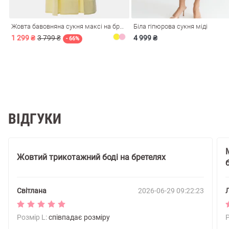
Жовта бавовняна сукня максі на бретелях
Біла гіпюрова сукня міді
1 299 ₴
3 799 ₴
4 999 ₴
- 66%
ВІДГУКИ
Жовтий трикотажний боді на бретелях
Світлана
2026-06-29 09:22:23
Л
Розмір L:
співпадає розміру