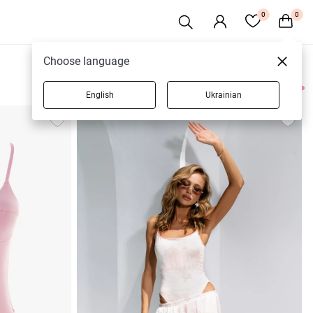
0
0
Choose language
English
Ukrainian
16 товарів