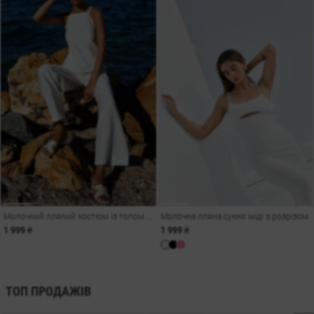
Молочний лляний костюм із топом та штанами
Молочна лляна сукня міді з розрізом
1 999 ₴
1 999 ₴
ТОП ПРОДАЖІВ