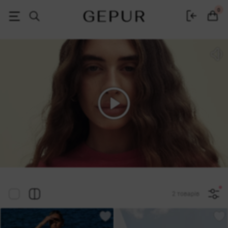
Жіночий одяг, взуття та аксесуари | Gepur
0
2 товарів