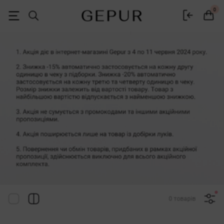
Жіночий одяг, взуття та аксесуари | Gepur
0
0 товарів