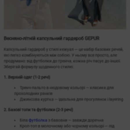
Весняно-літній капсульний гардероб GEPUR
Капсульний гардероб у стилі кежуал — це набір базових речей,
які легко комбінуються між собою. У ньому все просто, але
продумано: від футболки до тренча, кожна річ пасує до іншої.
Зберігай формулу щоденного стилю:
1. Верхній одяг (1-2 речі)
Тренч-пальто в нюдовому кольорі — класика для
прохолодних ранків
Джинсова куртка — ідеальна для прогулянок і layering
2. Базові топи та футболки (2-3 речі)
Біла
футболка
з бавовни — завжди доречна
Кроп-топ в молочному або чорному кольорі — під