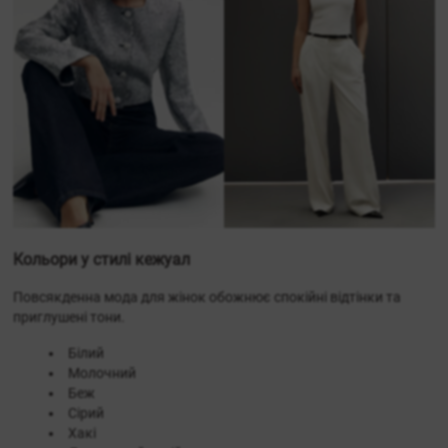
Кольори у стилі кежуал
Повсякденна мода для жінок обожнює спокійні відтінки та
приглушені тони.
Білий
Молочний
Беж
Сірий
Хакі