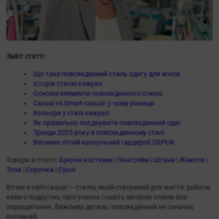
Зміст статті
Що таке повсякденний стиль одягу для жінок
Історія стилю кежуал
Основні елементи повсякденного стилю
Casual vs Smart-casual: у чому різниця
Кольори у стилі кежуал
Як правильно поєднувати повсякденний одяг
Тренди 2025 року в повсякденному стилі
Весняно-літній капсульний гардероб GEPUR
Товари зі статті:
Брючні костюми
|
Лонгсліви
|
Штани
|
Жакети
|
Топи
|
Сорочки
|
Сукні
Вітаю в світі casual — стилю, який створений для життя: роботи,
кави з подругою, прогулянок і навіть вечірніх планів без
переодягання. Важлива деталь: повсякденний не означає
безликий.