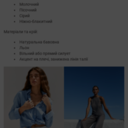
Молочний
Пісочний
Сірий
Ніжно-блакитний
Матеріали та крій:
Натуральна бавовна
Льон
Вільний або прямий силует
Акцент на плечі, занижена лінія талії