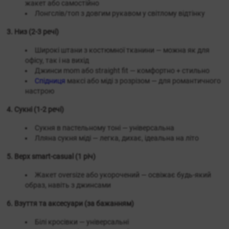
жакет або самостійно
Лонгслів/топ з довгим рукавом у світлому відтінку
3. Низ (2-3 речі)
Широкі штани з костюмної тканини — можна як для
офісу, так і на вихід
Джинси mom або straight fit — комфортно + стильно
Спідниця
максі або міді з розрізом — для романтичного
настрою
4. Сукні (1-2 речі)
Сукня в пастельному тоні — універсальна
Лляна сукня міді — легка, дихає, ідеальна на літо
5. Верх smart-casual (1 річ)
Жакет oversize або укорочений — освіжає будь-який
образ, навіть з джинсами
6. Взуття та аксесуари (за бажанням)
Білі кросівки — універсальні