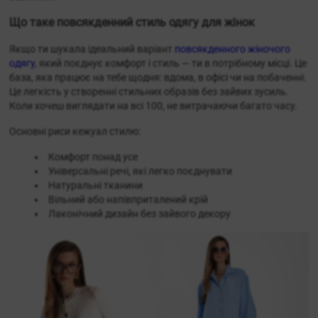
Що таке повсякденний стиль одягу для жінок
Якщо ти шукала ідеальний варіант
повсякденного жіночого
одягу
, який поєднує комфорт і стиль — ти в потрібному місці. Це
база, яка працює на тебе щодня: вдома, в офісі чи на побаченні.
Це легкість у створенні стильних образів без зайвих зусиль.
Коли хочеш виглядати на всі 100, не витрачаючи багато часу.
Основні риси кежуал стилю:
Комфорт понад усе
Універсальні речі, які легко поєднувати
Натуральні тканини
Вільний або напівприталений крій
Лаконічний дизайн без зайвого декору
и