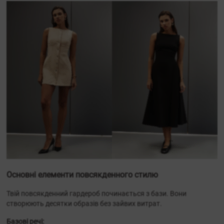
Основні елементи повсякденного стилю
Твій повсякденний гардероб починається з бази. Вони
створюють десятки образів без зайвих витрат.
Базові речі: