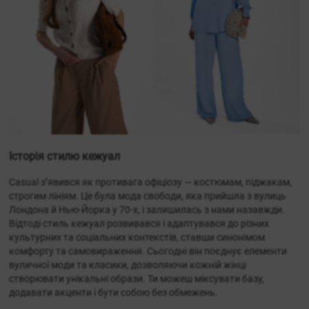
Історія стилю кежуал
Casual з’явився як противага офіціозу — костюмам, піджакам,
строгим лініям. Це була мода свободи, яка прийшла з вулиць
Лондона й Нью-Йорка у 70-х, і залишилась з нами назавжди.
Відтоді стиль кежуал розвивався і адаптувався до різних
культурних та соціальних контекстів, ставши синонімом
комфорту та самовираження. Сьогодні він поєднує елементи
вуличної моди та класики, дозволяючи кожній жінці
створювати унікальні образи. Ти можеш міксувати базу,
додавати акценти і бути собою без обмежень.