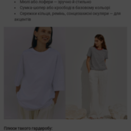
Мюлі або лофери — зручно й стильно
Сумка-шопер або кросбоді в базовому кольорі
Сережки кільця, ремінь, сонцезахисні окуляри — для
акцентів
Плюси такого гардеробу: