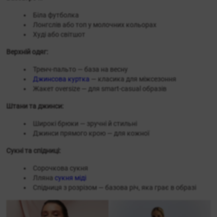
Біла футболка
Лонгслів або топ у молочних кольорах
Худі або світшот
Верхній одяг:
Тренч-пальто — база на весну
Джинсова куртка
— класика для міжсезоння
Жакет oversize — для smart-casual образів
Штани та джинси:
Широкі брюки — зручні й стильні
Джинси прямого крою — для кожної
Сукні та спідниці:
Сорочкова сукня
Лляна
сукня міді
Спідниця з розрізом — базова річ, яка грає в образі