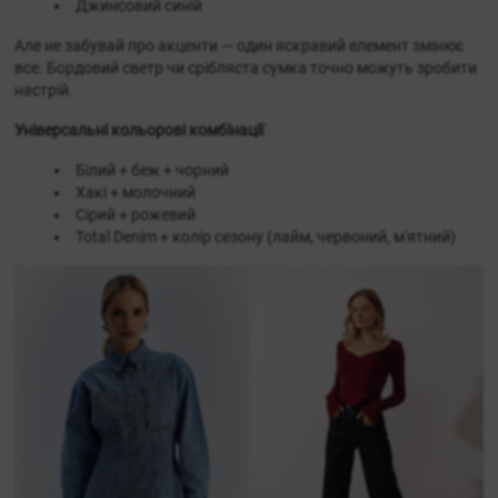
Джинсовий синій
Але не забувай про акценти — один яскравий елемент змінює
все. Бордовий светр чи срібляста сумка точно можуть зробити
настрій.
Універсальні кольорові комбінації
Білий + беж + чорний
Хакі + молочний
Сірий + рожевий
Total Denim + колір сезону (лайм, червоний, м'ятний)