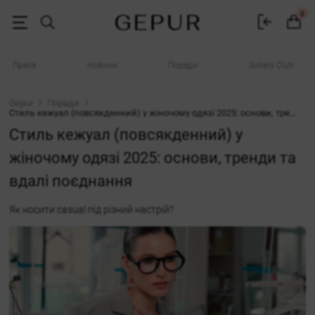
Стиль кежуал у жіночому одязі 2025: основи, тренди та вдалі поєдн
0
Преса
Новини
Поради
Sisters Club
Gepur
Поради
Стиль кежуал (повсякденний) у жіночому одязі 2025: основи, тренди та вдалі поєднання
Стиль кежуал (повсякденний) у
жіночому одязі 2025: основи, тренди та
вдалі поєднання
Як носити casual під різний настрій?