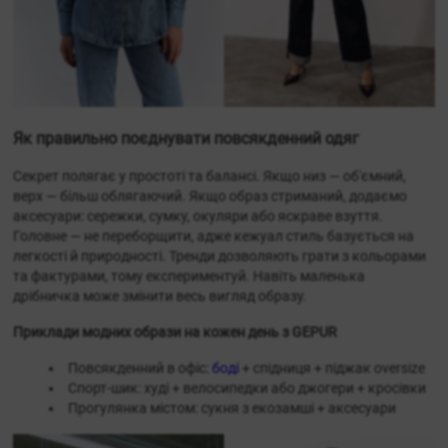
Як правильно поєднувати повсякденний одяг
Секрет полягає у простоті та балансі. Якщо низ — об'ємний,
верх — більш облягаючий. Якщо образ стриманий, додаємо
аксесуари: сережки, сумку, окуляри або яскраве взуття.
Головне — не переборщити, адже кежуал стиль базується на
легкості й природності. Тренди дозволяють грати з кольорами
та фактурами, тому експериментуй. Навіть маленька
дрібничка може змінити весь вигляд образу.
Приклади модних образи на кожен день з GEPUR
Повсякденний в офіс:
боді
+ спідниця + піджак oversize
Спорт-шик: худі + велосипедки або джогери + кросівки
Прогулянка містом: сукня з екозамші + аксесуари