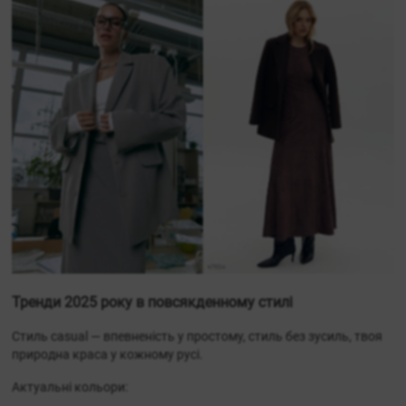
Тренди 2025 року в повсякденному стилі
Стиль casual — впевненість у простому, стиль без зусиль, твоя
природна краса у кожному русі.
Актуальні кольори: