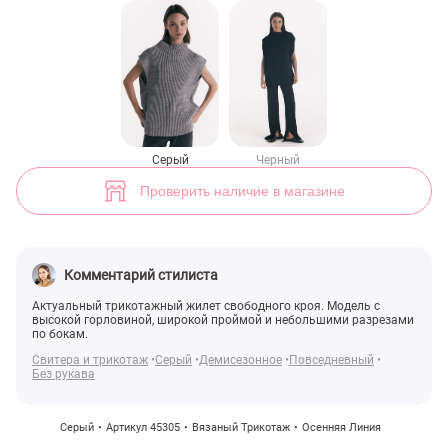
Серый трикотажный жилет (арт. 45305) ♡ интернет-магазин Gepur
Серый
Черный
Проверить наличие в магазине
Комментарий стилиста
Актуальный трикотажный жилет свободного кроя. Модель с
высокой горловиной, широкой проймой и небольшими разрезами
по бокам.
Свитера и трикотаж
Серый
Демисезонное
Повседневный
Без рукава
Серый
Артикул 45305
Вязаный Трикотаж
Осенняя Линия