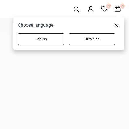
0
0
Choose language
English
Ukrainian