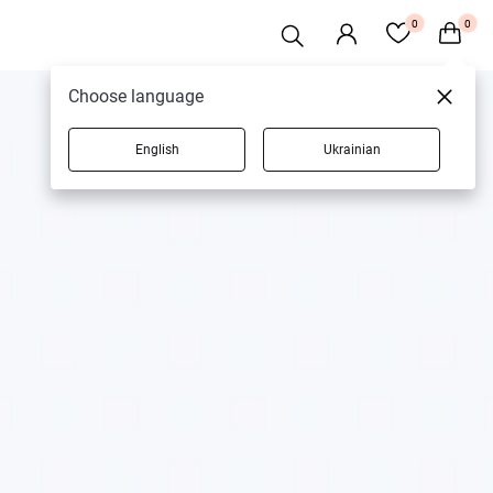
0
0
Choose language
English
Ukrainian