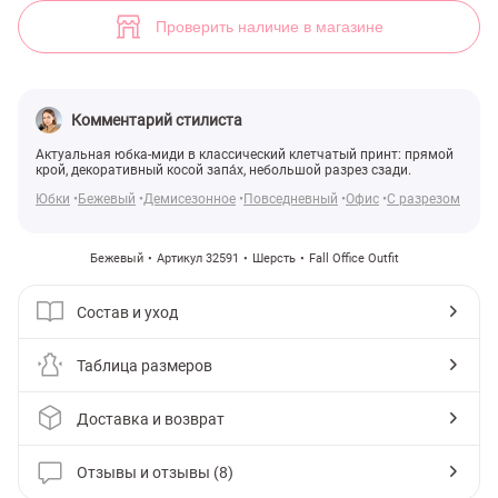
(арт. 32591) ♡ интернет-магазин Gepur
8
Проверить наличие в магазине
Комментарий стилиста
Актуальная юбка-миди в классический клетчатый принт: прямой
крой, декоративный косой запа́х, небольшой разрез сзади.
Юбки
Бежевый
Демисезонное
Повседневный
Офис
С разрезом
Бежевый
Артикул 32591
Шерсть
Fall Office Outfit
Состав и уход
Таблица размеров
Доставка и возврат
Отзывы и отзывы (8)